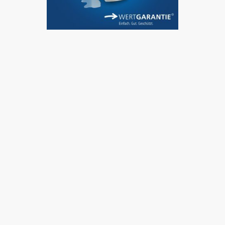
Unser Schutzbrief für deinen
Kaffeeautomat
Dein Schutz gegen unerwartete
Reparaturrechnungen
Mit dem WERTGARANTIE Schutzbrief profitierst du von einem
Rundum-Schutz für deinen Kaffeeautomat.
Deine geliebte Kaffeequelle bleibt bis ins kleinste Detail geschützt
– egal ob bei kleinen Mängeln oder größeren Schäden. Du musst
dir keine Sorgen über hohe Reparaturkosten oder unerwartete
Selbstbeteiligungen machen, denn alles ist inklusive! Genieße
unbeschwertes Kaffeevergnügen, während wir uns um die
Reparatur kümmern.
Das wichtigste
Wir reparieren im Schadenfall kostenlos